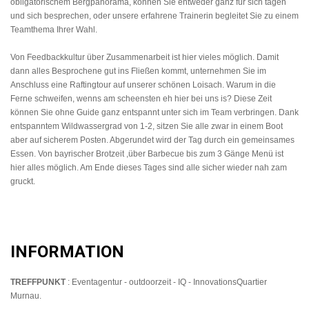
obligatorischem Bergpanorama, können Sie entweder ganz für sich tagen
und sich besprechen, oder unsere erfahrene Trainerin begleitet Sie zu einem
Teamthema Ihrer Wahl.
Von Feedbackkultur über Zusammenarbeit ist hier vieles möglich. Damit
dann alles Besprochene gut ins Fließen kommt, unternehmen Sie im
Anschluss eine Raftingtour auf unserer schönen Loisach. Warum in die
Ferne schweifen, wenns am scheensten eh hier bei uns is? Diese Zeit
können Sie ohne Guide ganz entspannt unter sich im Team verbringen. Dank
entspanntem Wildwassergrad von 1-2, sitzen Sie alle zwar in einem Boot
aber auf sicherem Posten. Abgerundet wird der Tag durch ein gemeinsames
Essen. Von bayrischer Brotzeit ,über Barbecue bis zum 3 Gänge Menü ist
hier alles möglich. Am Ende dieses Tages sind alle sicher wieder nah zam
gruckt.
INFORMATION
TREFFPUNKT
: Eventagentur - outdoorzeit - IQ - InnovationsQuartier
Murnau.