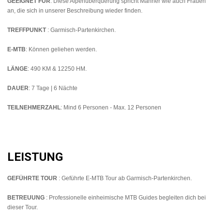
GEEIGNET FÜR
: Diese Alpenüberquerung spricht Männer wie auch Frauen
an, die sich in unserer Beschreibung wieder finden.
TREFFPUNKT
: Garmisch-Partenkirchen.
E-MTB
: Können geliehen werden.
LÄNGE
: 490 KM & 12250 HM.
DAUER
: 7 Tage | 6 Nächte
TEILNEHMERZAHL
: Mind 6 Personen - Max. 12 Personen
LEISTUNG
GEFÜHRTE TOUR
: Geführte E-MTB Tour ab Garmisch-Partenkirchen.
BETREUUNG
: Professionelle einheimische MTB Guides begleiten dich bei
dieser Tour.