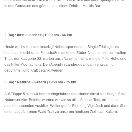
noch müde lächeln. Ein letzter Trail bis nach Arco und dann springen wir alle
in den Gardasee und gönnen uns einen Drink in Meckis Bar.
2. Tag : Imst - Landeck | 1900 hm - 66 km
Heute wird´s kurz und knackig! Neben spannenden Single Trials gibt es
heute auch echt steile Forststraßen unter die Räder. Neben anspruchsvollen
Trials der Kategorie S2, warten auch Naturhighlights wie die Piller Höhe und
das Piller Moor auf uns. Den Abend in Landeck darf dann entspannt,
gebummelt und Kraft getankt werden.
5. Tag : Naturns - Kaltern | 1950 hm - 75 km
Auf Etappe 5 sind wir bereits eingefahren und starten direkt steil bergauf zur
Naturnser Alm. Belohnt werden wir wie so oft auf dieser Tour, mit einem
atemberaubenden Ausblick. Weiter geht´s Richtung Vigil Joch und dann über
einen abgefahrenen Wald Trail zu unserem heutigen Ziel nach Kaltern.