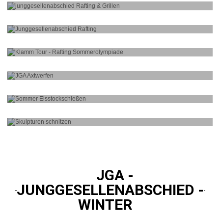
JGA - RAFTING - GRILLEN
JUNGGESELLEN
ABSCHIED RAFTING
KLAMM TOUR - RAFTING LOISACH -
SOMMEROLYMPIADE
JGA - AXTWERFEN
KUNSTEISBAHN: LATTL SOMMER
EISSTOCKSCHIESSEN
SPEZIALSTEIN - SKULPTUREN SCHNITZEN
JGA -
JUNGGESELLENABSCHIED -
WINTER